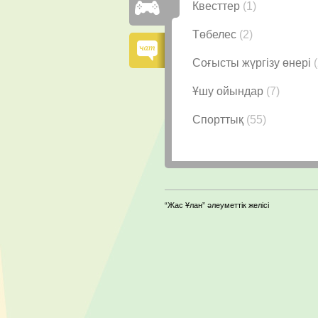
Квесттер
(1)
Төбелес
(2)
Соғысты жүргізу өнері
Ұшу ойындар
(7)
Спорттық
(55)
“Жас Ұлан” әлеуметтік желісі