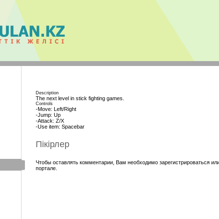
Description
The next level in stick fighting games.
Controls
-Move: Left/Right
-Jump: Up
-Attack: Z/X
-Use item: Spacebar
Пікірлер
Чтобы оставлять комментарии, Вам необходимо зарегистрироваться или
портале.