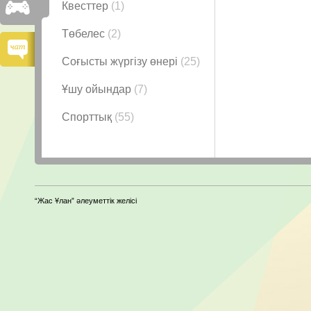
Квесттер
(1)
Төбелес
(2)
Соғысты жүргізу өнері
(25)
Ұшу ойындар
(7)
Спорттық
(55)
“Жас Ұлан” әлеуметтік желісі