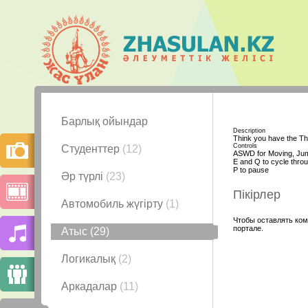
Барлық ойындар
Description
Think you have the Thi
Controls
Студенттер
(12)
ASWD for Moving, Ju
E and Q to cycle thr
P to pause
Әр түрлі
(23)
Пікірлер
Автомобиль жүгірту
(1)
Чтобы оставлять ком
портале.
Атыс
(29)
Логикалық
(2)
Аркадалар
(11)