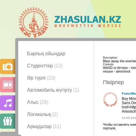
Барлық ойындар
Description
Blast away the enemie
Controls
Студенттер
(12)
WASD or Arrows - mo
mouse - aim/shoot
Әр түрлі
(23)
Пікірлер
Автомобиль жүгірту
(1)
FrancMe
Buy Min
Атыс
(29)
Sans Or
href=htt
Amoxicil
Логикалық
(2)
10.05.201
Чтобы оставлять ком
Аркадалар
(11)
портале.