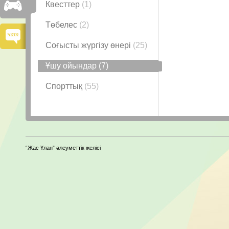
Квесттер
(1)
Төбелес
(2)
Соғысты жүргізу өнері
(25)
Ұшу ойындар
(7)
Спорттық
(55)
“Жас Ұлан” әлеуметтік желісі