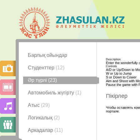
Барлық ойындар
Description
Enter the wonderfully
Controls
Студенттер
(12)
A/D or Up/Down to M
W or Up to Jump
S or Down to Cower
Әр түрлі
(23)
Aim and Shoot with M
Pause the game with 
Автомобиль жүгірту
(1)
Пікірлер
Атыс
(29)
Чтобы оставлять ком
портале.
Логикалық
(2)
Аркадалар
(11)