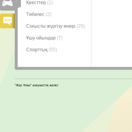
Квесттер
(1)
Төбелес
(2)
Соғысты жүргізу өнері
(25)
Ұшу ойындар
(7)
Спорттық
(55)
“Жас Ұлан” әлеуметтік желісі