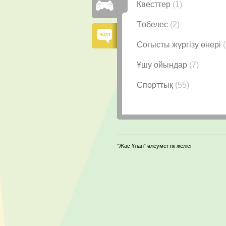
Квесттер
(1)
Төбелес
(2)
Соғысты жүргізу өнері
Ұшу ойындар
(7)
Спорттық
(55)
“Жас Ұлан” әлеуметтік желісі