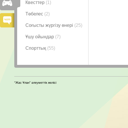
Квесттер
(1)
Төбелес
(2)
Соғысты жүргізу өнері
(25)
Ұшу ойындар
(7)
Спорттық
(55)
“Жас Ұлан” әлеуметтік желісі