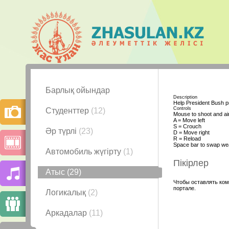
Барлық ойындар
Description
Help President Bush p
Controls
Студенттер
(12)
Mouse to shoot and ai
A = Move left
S = Crouch
Әр түрлі
(23)
D = Move right
R = Reload
Space bar to swap we
Автомобиль жүгірту
(1)
Пікірлер
Атыс
(29)
Чтобы оставлять ком
портале.
Логикалық
(2)
Аркадалар
(11)