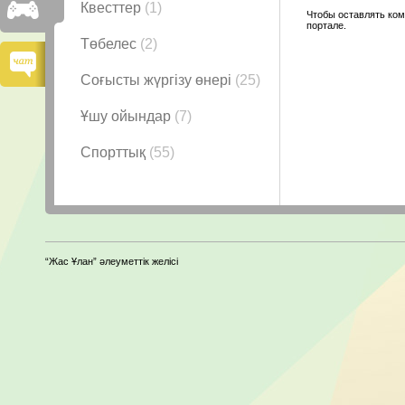
Квесттер
(1)
Чтобы оставлять ком
портале.
Төбелес
(2)
Соғысты жүргізу өнері
(25)
Ұшу ойындар
(7)
Спорттық
(55)
“Жас Ұлан” әлеуметтік желісі