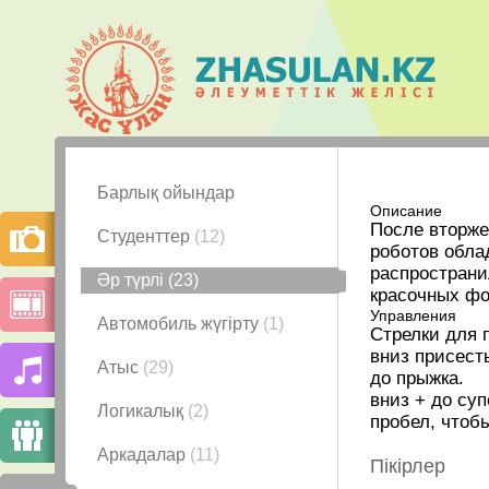
Барлық ойындар
Описание
После вторже
Студенттер
(12)
роботов обла
распространи
Әр түрлі
(23)
красочных фон
Управления
Автомобиль жүгірту
(1)
Стрелки для
вниз присест
Атыс
(29)
до прыжка.
вниз + до су
Логикалық
(2)
пробел, чтоб
Аркадалар
(11)
Пікірлер