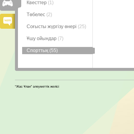
Квесттер
(1)
Төбелес
(2)
Соғысты жүргізу өнері
(25)
Ұшу ойындар
(7)
Спорттық
(55)
“Жас Ұлан” әлеуметтік желісі