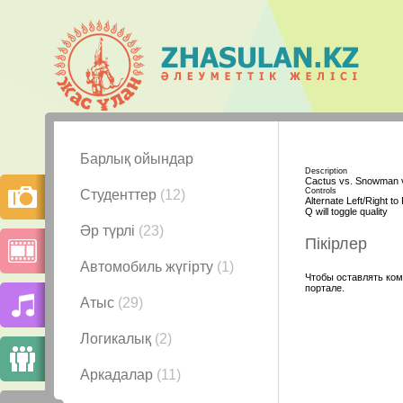
Барлық ойындар
Description
Cactus vs. Snowman v
Controls
Студенттер
(12)
Alternate Left/Right to
Q will toggle quality
Әр түрлі
(23)
Пікірлер
Автомобиль жүгірту
(1)
Чтобы оставлять ком
портале.
Атыс
(29)
Логикалық
(2)
Аркадалар
(11)