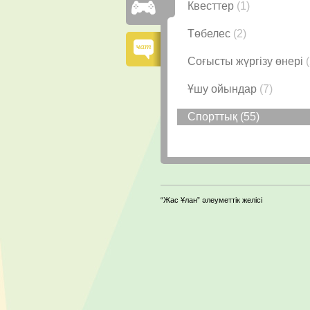
Квесттер
(1)
Төбелес
(2)
Соғысты жүргізу өнері
Ұшу ойындар
(7)
Спорттық
(55)
“Жас Ұлан” әлеуметтік желісі