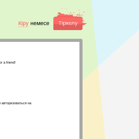
Тіркелу
Кіру
немесе
r a friend!
 авторизоваться на