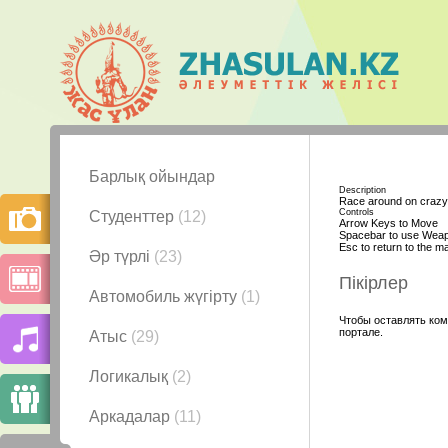
Барлық ойындар
Description
Race around on crazy 
Controls
Студенттер
(12)
Arrow Keys to Move
Spacebar to use Wea
Esc to return to the 
Әр түрлі
(23)
Пікірлер
Автомобиль жүгірту
(1)
Чтобы оставлять ком
портале.
Атыс
(29)
Логикалық
(2)
Аркадалар
(11)