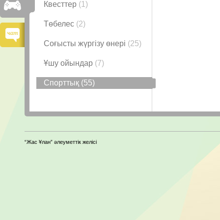
Квесттер
(1)
Төбелес
(2)
Соғысты жүргізу өнері
(25)
Ұшу ойындар
(7)
Спорттық
(55)
“Жас Ұлан” әлеуметтік желісі