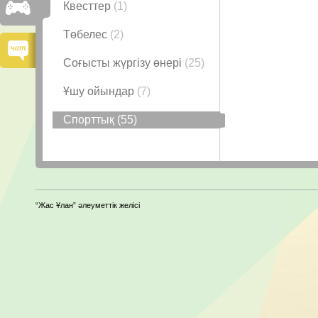
Квесттер
(1)
Төбелес
(2)
Соғысты жүргізу өнері
(25)
Ұшу ойындар
(7)
Спорттық
(55)
“Жас Ұлан” әлеуметтік желісі