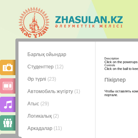
Барлық ойындар
Description
Click on the powerups 
Controls
Студенттер
(12)
Click on the ball to kee
Әр түрлі
(23)
Пікірлер
Автомобиль жүгірту
(1)
Чтобы оставлять ком
портале.
Атыс
(29)
Логикалық
(2)
Аркадалар
(11)