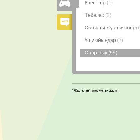
Квесттер
(1)
Төбелес
(2)
Соғысты жүргізу өнері
Ұшу ойындар
(7)
Спорттық
(55)
“Жас Ұлан” әлеуметтік желісі