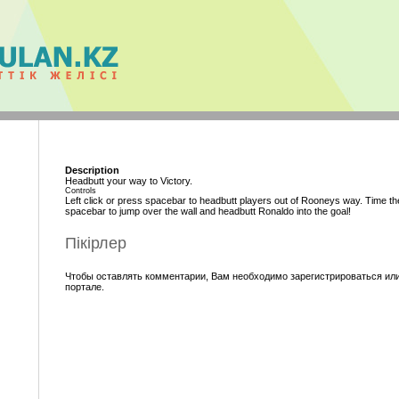
Description
Headbutt your way to Victory.
Controls
Left click or press spacebar to headbutt players out of Rooneys way. Time the
spacebar to jump over the wall and headbutt Ronaldo into the goal!
Пікірлер
Чтобы оставлять комментарии, Вам необходимо зарегистрироваться или
портале.