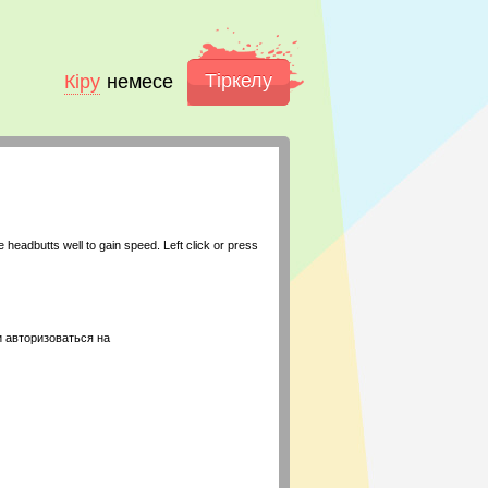
Тіркелу
Кіру
немесе
 headbutts well to gain speed. Left click or press
 авторизоваться на