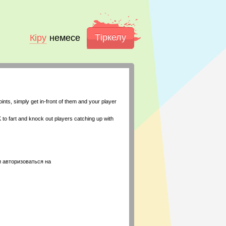
Тіркелу
Кіру
немесе
ints, simply get in-front of them and your player
 fart and knock out players catching up with
 авторизоваться на