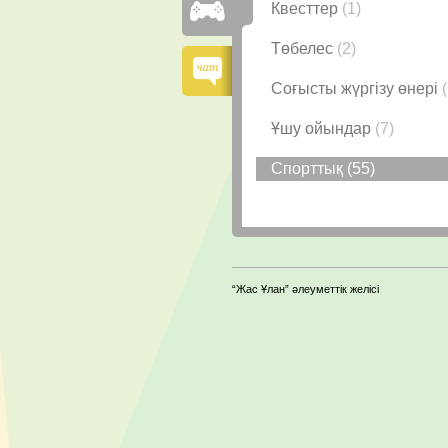
Квесттер
(1)
Төбелес
(2)
Соғысты жүргізу өнері
Ұшу ойындар
(7)
Спорттық
(55)
“Жас Ұлан” әлеуметтік желісі