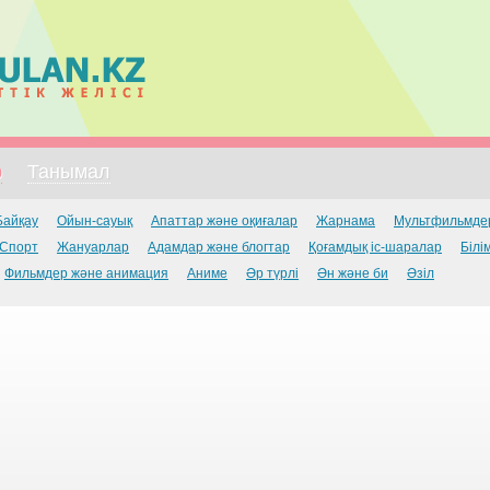
р
Танымал
Байқау
Ойын-сауық
Апаттар және оқиғалар
Жарнама
Мультфильмде
Спорт
Жануарлар
Адамдар және блогтар
Қоғамдық іс-шаралар
Білі
Фильмдер және анимация
Аниме
Әр түрлі
Ән және би
Әзіл