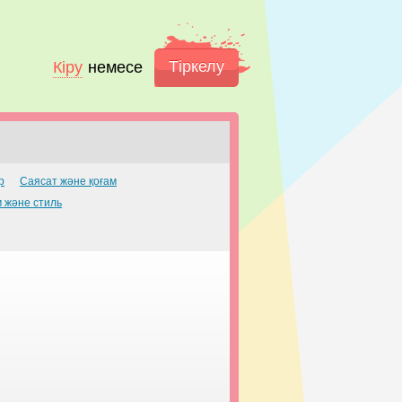
Тіркелу
Кіру
немесе
р
Саясат және қоғам
м және стиль