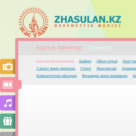
Барлық бейнелер
Танымал
Барлық категориялар
Байқау
Ойын-сауық
Апатта
Саяхат және оқиғалар
Спорт
Жануарлар
Адамдар
Компьютерлік ойындар
Фильмдер және анимация
А