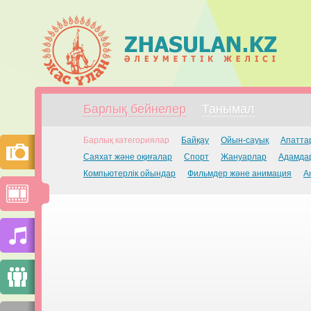
Барлық бейнелер
Танымал
Барлық категориялар
Байқау
Ойын-сауық
Апатта
Саяхат және оқиғалар
Спорт
Жануарлар
Адамдар
Компьютерлік ойындар
Фильмдер және анимация
А