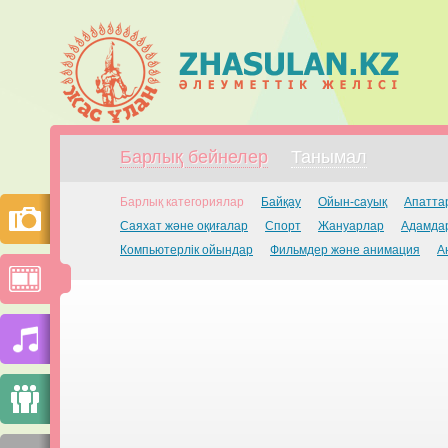
Барлық бейнелер
Танымал
Барлық категориялар
Байқау
Ойын-сауық
Апатта
Саяхат және оқиғалар
Спорт
Жануарлар
Адамдар
Компьютерлік ойындар
Фильмдер және анимация
А