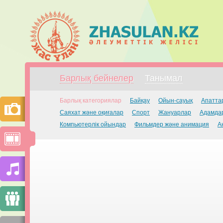
Барлық бейнелер
Танымал
Барлық категориялар
Байқау
Ойын-сауық
Апатта
Саяхат және оқиғалар
Спорт
Жануарлар
Адамдар
Компьютерлік ойындар
Фильмдер және анимация
А