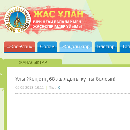
«Жас Ұлан»
Сәлем
Жаңалықтар
Блогтар
Топ
ЖАҢАЛЫҚТАР
Ұлы Жеңістің 68 жылдығы құтты болсын!
05.05.2013, 16:11
|
Пікір:
0