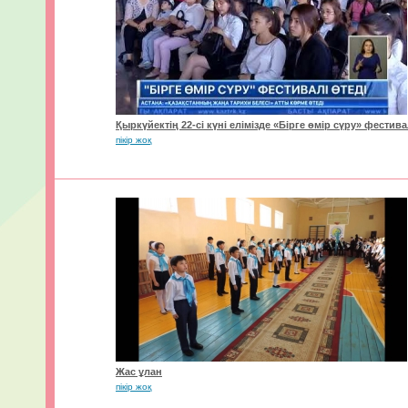
Қыркүйектің 22-сі күні елімізде «Бірге өмір сүру» фестива
пікір жоқ
Жас ұлан
пікір жоқ