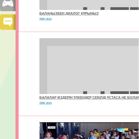
БАЛАҢЫЗБЕН ДИАЛОГ ҚҰРЫҢЫЗ
пікір жоқ
БАЛАЛАР ӨЗДЕРІН ҮЛКЕНДЕР СЕКІЛДІ ҰСТАСА НЕ БОЛАР
пікір жоқ