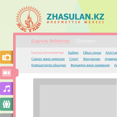
Барлық бейнелер
Танымал
Барлық категориялар
Байқау
Ойын-сауық
Апатта
Саяхат және оқиғалар
Спорт
Жануарлар
Адамдар
Компьютерлік ойындар
Фильмдер және анимация
А