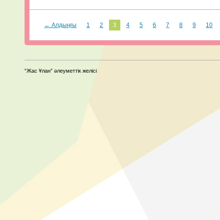
← Алдыңғы
1
2
3
4
5
6
7
8
9
10
“Жас Ұлан” әлеуметтік желісі