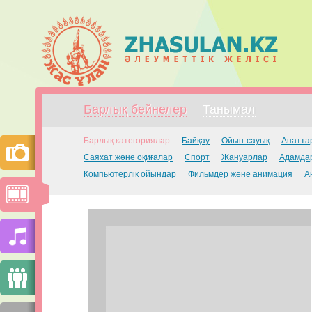
Барлық бейнелер
Танымал
Барлық категориялар
Байқау
Ойын-сауық
Апатта
Саяхат және оқиғалар
Спорт
Жануарлар
Адамдар
Компьютерлік ойындар
Фильмдер және анимация
А