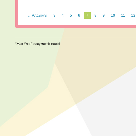
← Алдыңғы
3
4
5
6
7
8
9
10
11
12
“Жас Ұлан” әлеуметтік желісі