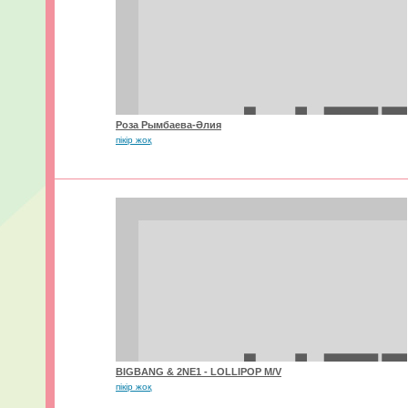
Роза Рымбаева-Әлия
пікір жоқ
BIGBANG & 2NE1 - LOLLIPOP M/V
пікір жоқ