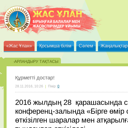
«Жас Ұлан»
Қосымша білім
Сәлем
Жаңалықтар
ХАБАРЛАНДЫРУ ТАҚТАСЫ
Құрметті достар!
28.11.2016, 10:26
|
Пікір:
0
2016 жылдың 28 қарашасында сағ
конференц-залында «Бірге өмір 
өткізілген шаралар мен атқары