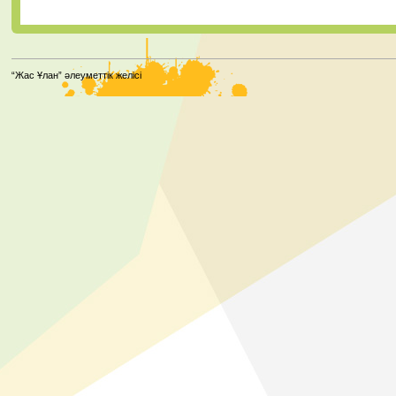
“Жас Ұлан” әлеуметтік желісі