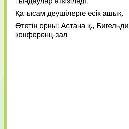
тыңдаулар өткізіледі.
Қатысам деушілерге есік ашық.
Өтетін орны: Астана қ., Бигельди
конференц-зал