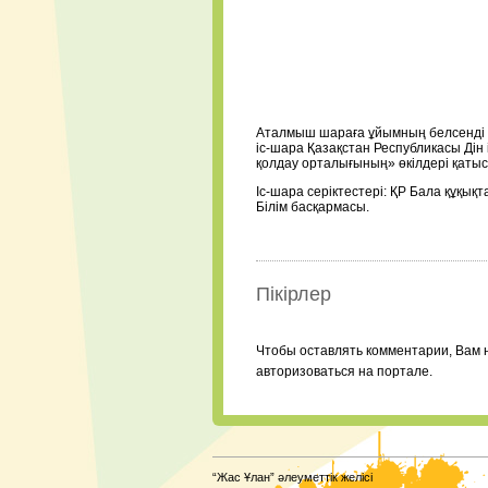
Аталмыш шараға ұйымның белсенді 
іс-шара Қазақстан Республикасы Дін
қолдау орталығының» өкілдері қаты
Іс-шара серіктестері: ҚР Бала құқық
Білім басқармасы.
Пікірлер
Чтобы оставлять комментарии, Вам 
авторизоваться на портале.
“Жас Ұлан” әлеуметтік желісі