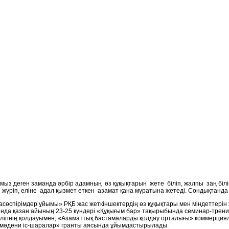
рамыз деген заманда әрбір адамның өз құқықтарын жете біліп, жалпы заң біл
жүріп, еліне адал қызмет еткен азамат қана мұратына жетеді. Сондықтанда 
сөспірімдер ұйымы» РҚБ жас жеткіншектердің өз құқықтары мен міндеттерін 
нда қазан айының 23-25 күндері «Құқығым бар» тақырыбында семинар-тренинг
трлігінің қолдауымен, «Азаматтық бастамаларды қолдау орталығы» коммерция
е мәдени іс-шаралар» гранты аясында ұйымдастырылады.