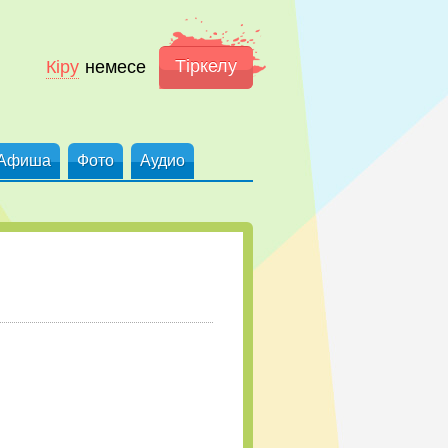
Тіркелу
Кіру
немесе
Афиша
Фото
Аудио