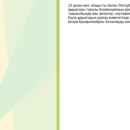
23 қазан күні «Бақытты бала» Респу
құқықтары туралы Конвенцияның ереж
тақырыбында жас дебатер, сертифика
Бала құқықтарын қорғау комитетінде 
Ысқақ Қашқынбайұлы балаларды ком