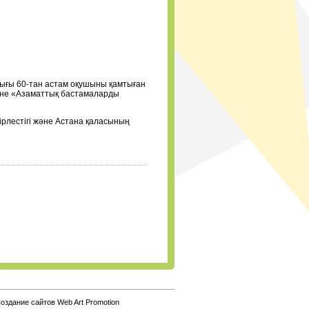
ығы 60-тан астам оқушыны қамтыған
және «Азаматтық бастамаларды
бірлестігі және Астана қаласының
оздание сайтов Web Art Promotion