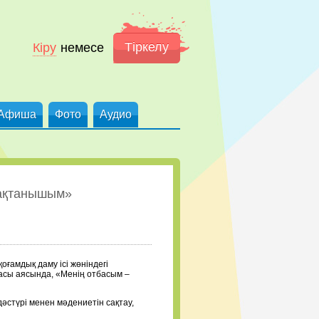
Тіркелу
Кіру
немесе
Афиша
Фото
Аудио
мақтанышым»
ғамдық даму ісі жөніндегі
асы аясында, «Менің отбасым –
әстүрі менен мәдениетін сақтау,