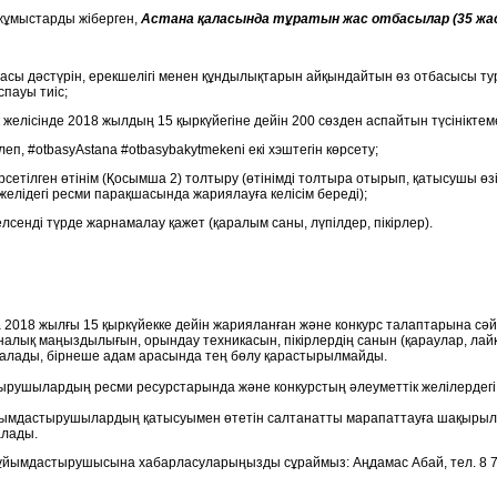
 жұмыстарды жіберген,
Астана қаласында тұратын жас отбасылар
(35 жа
отбасы дәстүрін, ерекшелігі менен құндылықтарын айқындайтын өз отбасысы ту
спауы тиіс;
к желісінде 2018 жылдың 15 қыркүйегіне дейін 200 сөзден аспайтын түсінікте
еп, #otbasyAstana #otbasybakytmekeni екі хэштегін көрсету;
өрсетілген өтінім (Қосымша 2) толтыру (өтінімді толтыра отырып, қатысушы өз
желідегі ресми парақшасында жариялауға келісім береді);
елсенді түрде жарнамалау қажет (қаралым саны, лүпілдер, пікірлер).
018 жылғы 15 қыркүйекке дейін жарияланған және конкурс талаптарына сәйке
алық маңыздылығын, орындау техникасын, пікірлердің санын (қараулар, лайкт
а алады, бірнеше адам арасында тең бөлу қарастырылмайды.
рушылардың ресми ресурстарында және конкурстың әлеуметтік желілердегі
ымдастырушылардың қатысуымен өтетін салтанатты марапаттауға шақырылып,
алады.
ұйымдастырушысына хабарласуларыңызды сұраймыз: Аңдамас Абай, тел. 8 70