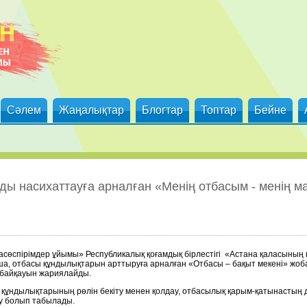
Сәлем
Жаңалықтар
Блогтар
Топтар
Бейне
ы насихаттауға арналған «Менің отбасым - менің 
сөспірімдер ұйымы» Республикалық қоғамдық бірлестігі «Астана қаласының қо
, отбасы құндылықтарын арттыруға арналған «Отбасы – бақыт мекені» жоб
байқауын жариялайды.
құндылықтарының рөлін бекіту менен қолдау, отбасылық қарым-қатынастың д
у болып табылады.