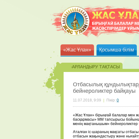
«Жас Ұлан»
Қосымша білім
ХАБАРЛАНДЫРУ ТАҚТАСЫ
Отбасылық құндылықтард
бейнероликтер байқауы
11.07.2018, 9:09
|
Пікір:
0
«Жас Ұлан» бірыңғай балалар мен жа
басқармасы» ММ тапсырысы бойынша
менің мақтанышым» бейнероликтер 
Аталған іс-шараның мақсаты отбасы 
отбасын жақындастыру және нығайт