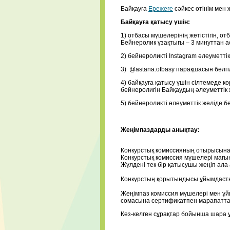
Байқауға
Ережеге
сәйкес өтінім мен
Байқауға қатысу үшін:
1) отбасы мүшелерінің жетістігін, 
Бейнеролик ұзақтығы – 3 минуттан а
2) бейнероликті Instagram әлеуметті
3) @astana.otbasy парақшасын белгіл
4) байқауға қатысу үшін сілтемеде к
бейнеролигін Байқаудың әлеуметтік 
5) бейнероликті әлеуметтік желіде б
Жеңімпаздарды анықтау:
Конкурстық комиссияның отырысына 2
Конкурстық комиссия мүшелері мағын
Жүлдені тек бір қатысушы жеңіп ал
Конкурстың қорытындысы ұйымдасты
Жеңімпаз комиссия мүшелері мен ұй
сомасына сертификатпен марапатт
Кез-келген сұрақтар бойынша шара 