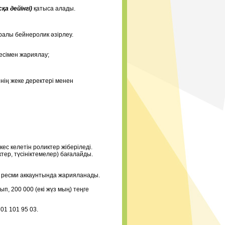
сқа дейінгі)
қатыса алады.
ралы бейнеролик әзірлеу.
месімен жариялау;
інің жеке деректері менен
с келетін роликтер жіберіледі.
ер, түсініктемелер) бағалайды.
 ресми аккаунтында жарияланады.
 200 000 (екі жүз мың) теңге
1 101 95 03.