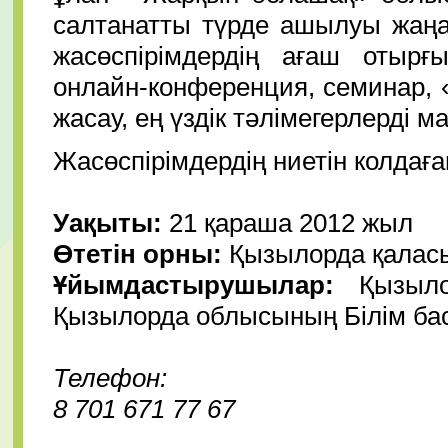
салтанатты түрде ашылуы жаң
жасөспірімдердің ағаш отырғ
онлайн-конференция, семинар,
жасау, ең үздік тәлімегерлерді 
Жасөспірімдердің ниетін колдағ
Уақыты:
21 қараша 2012 жыл
Өтетін орны:
Қызылорда қаласы
Ұйымдастырушылар:
Қызыло
Қызылорда облысының Білім ба
Телефон:
8 701 671 77 67