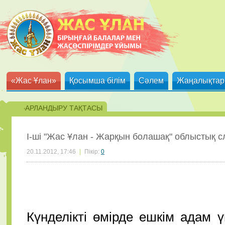
«Жас Ұлан»
Қосымша білім
Сәлем
Жаңалықтар
ХАБАРЛАНДЫРУ ТАҚТАСЫ
І-ші "Жас Ұлан - Жарқын болашақ" облыстық с
20.11.2012, 17:46
|
Пікір:
0
Күнделікті өмірде ешкім адам