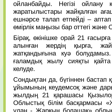
ойланбайды. Негізі ойлану к
жаратылыстары жайқалған ағаш
ешнәрсе талап етпейді – аптап 
өмірлік маңызы бар оттегі және 
Бірақ, өкінішке орай 21 ғасыр
алынған жердің қырға, жа
жатқандығына куә болудамыз.
ғаламдық жылу сияқты қайта 
келуде.
Сондықтан да, бүгіннен бастап 
ұйымының кеудемсоқ және дар
жылдың 21 қарашасы Қызыл
Облыстық білім басқармасы «
ұлан - Жарқын болашақ» облыс