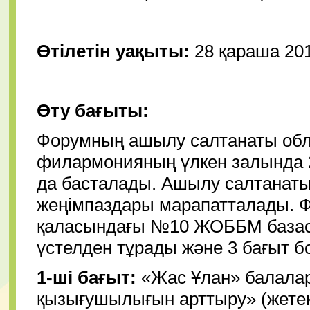
Өтілетін уақыты:
28 қараша 201
Өту бағыты:
Форумның ашылу салтанаты обл
филармонияның үлкен залында 20
да басталады. Ашылу салтанаты
жеңімпаздары марапатталады. Ф
қаласындағы №10 ЖОББМ базасын
үстелден тұрады және 3 бағыт 
1-ші бағыт:
«Жас Ұлан» балала
қызығушылығын арттыру» (жетек