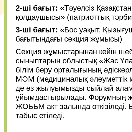
2-ші бағыт:
«Тәуелсіз Қазақстан
қолдаушысы» (патриоттық тәрби
3-ші бағыт:
«Бос уақыт. Қызығущ
бағытындағы секция жұмысы)
Секция жұмыстарынан кейін шебе
сыныптарын облыстық «Жас Ұл
білім беру орталығының әдіскерл
МӘМ (медициналық әлеуметтік м
де өз жылуымызды сыйлай ала
ұйымдастырылады. Форумның жа
ЖОББМ акт залында өткізіледі.
табыс етіледі.