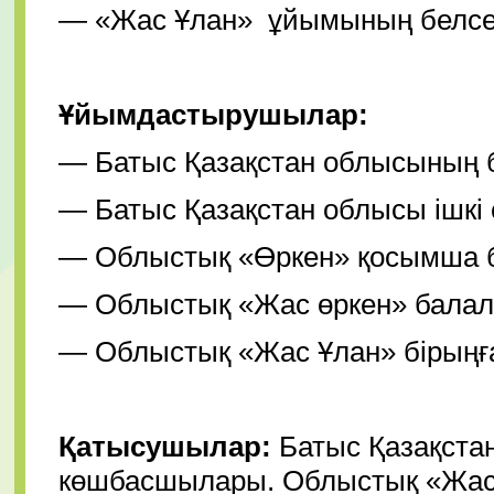
— «Жас Ұлан» ұйымының белсенд
Ұйымдастырушылар:
— Батыс Қазақстан облысының б
— Батыс Қазақстан облысы ішкі 
— Облыстық «Өркен» қосымша бі
— Облыстық «Жас өркен» балал
— Облыстық «Жас Ұлан» бірыңғ
Қатысушылар:
Батыс Қазақста
көшбасшылары. Облыстық «Жас 