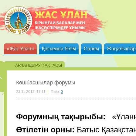
«Жас Ұлан»
Қосымша білім
Сәлем
Жаңалықтар
ХАБАРЛАНДЫРУ ТАҚТАСЫ
Көшбасшылар форумы
23.11.2012, 17:11
|
Пікір:
0
Форумның тақырыбы:
«Ұланы
Өтілетін орны:
Батыс Қазақста