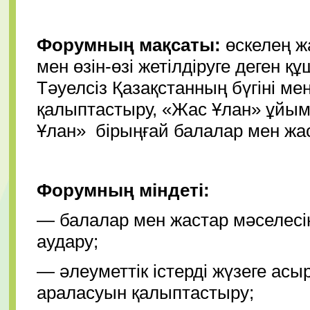
Форумның мақсаты:
өскелең ж
мен өзін-өзі жетілдіруге деген қ
Тәуелсіз Қазақстанның бүгіні ме
қалыптастыру,
«Жас Ұлан» ұйымы
Ұлан» бірыңғай балалар мен жас
Форумның міндеті:
— балалар мен жастар мәселесі
аудару;
— әлеуметтік істерді жүзеге ас
араласуын қалыптастыру;