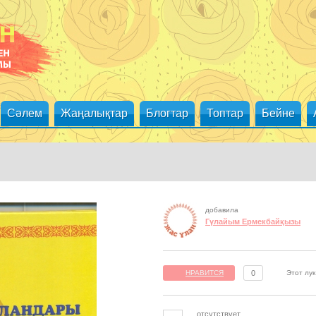
Сәлем
Жаңалықтар
Блогтар
Топтар
Бейне
добавила
Гүлайым Ермекбайқызы
Этот лу
НРАВИТСЯ
0
отсутствует