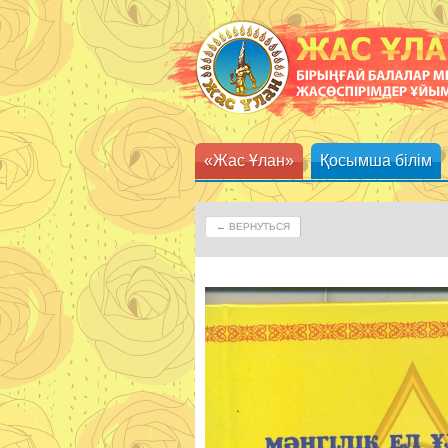
«Жас Ұлан»
Қосымша білім
← ВЕРНУТЬСЯ