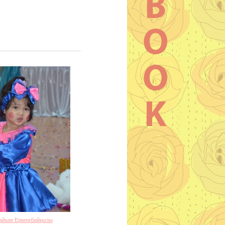
айым Ермекбайқызы