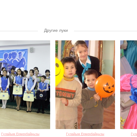
Другие луки
Гүлайым Ермекбайқызы
Гүлайым Ермекбайқызы
Гүл