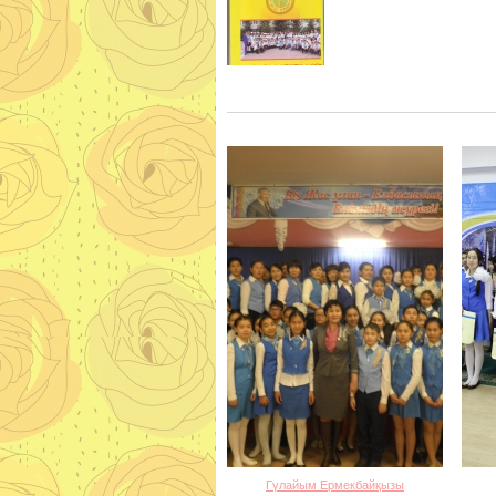
Гүлайым Ермекбайқызы