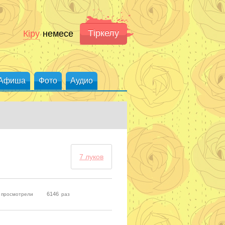
Тіркелу
Кіру
немесе
Афиша
Фото
Аудио
7 луков
6146
к просмотрели
раз