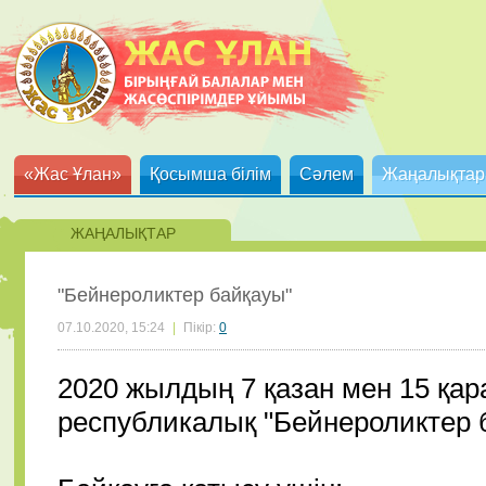
«Жас Ұлан»
Қосымша білім
Сәлем
Жаңалықтар
ЖАҢАЛЫҚТАР
"Бейнероликтер байқауы"
07.10.2020, 15:24
|
Пікір:
0
2020 жылдың 7 қазан мен 15 қ
республикалық "Бейнероликтер б