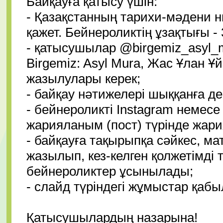
Байқауға қатысу үшін:
- Қазақстанның тарихи-мәдени 
қажет. Бейнероликтің ұзақтығы - 
- қатысушылар
@birgemiz_asyl_
Birgemiz: Asyl Mura, Жас Ұлан
жазылулары керек;
- байқау нәтижелері шыққанға д
- бейнероликті Instagram немес
жарияланым (пост) түрінде жария
- байқауға тақырыпқа сәйкес, м
жазылып, кез-келген қолжетімді
бейнероликтер ұсынылады;
- слайд түріндегі жұмыстар қаб
Қатысушылардың назарына!