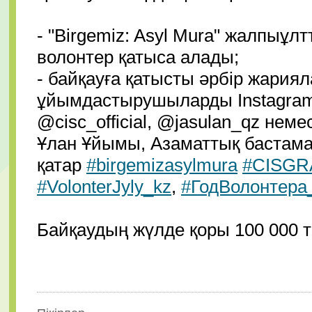
- "Birgemiz: Asyl Mura" жалпыұ
волонтер қатыса алады;
- байқауға қатысты әрбір жария
ұйымдастырушыларды Instagra
@cisc_official
,
@jasulan_qz
немес
Ұлан Ұйымы, Азаматтық бастама
қатар
#birgemizasylmura
#CISGR
#VolonterJyly_kz
,
#ГодВолонтера
Байқаудың жүлде қоры 100 000 т