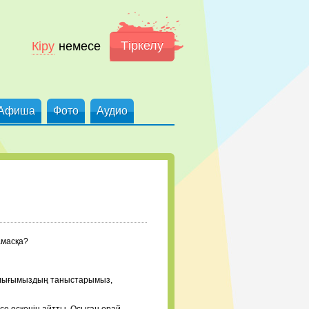
Тіркелу
Кіру
немесе
Афиша
Фото
Аудио
амасқа?
 барлығымыздың таныстарымыз,