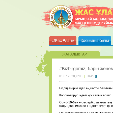
«Жас Ұлан»
Қосымша білім
ЖАҢАЛЫҚТАР
‌#Bizbirgemiz, бәрін жеңем
01.07.2020, 0:00
|
Пікір:
0
Біздің өміріміздегі ең басты байлығ
⠀
Коронавирус індеті күн сайын өршіп,
⠀
Covid-19-бен күрес әрбір азаматтың 
жақындарымыз осы індетті жұқтырып
⠀