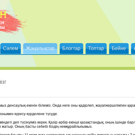
Сәлем
Жаңалықтар
Блогтар
Топтар
Бейне
із!
ымыз денсаулық екенін білеміз. Онда неге оны қадірлеп, жауапкершілікпен қар
 онымен күресу күрделене түсуде.
міндеті деп түсінуіміз керек. Қазір әрбір екінші қазақстандық, оның ішінде
 жатыр. Оның басты себебі біздің немқұрайлығымыз.