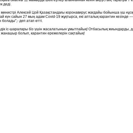
аев биылғы 11 мамырда шектеулер алынғаннан кейін вирустың таралуы 7 ес
к деді.
 министрі Алексей Цой Қазақстандағы коронавирус жағдайы бойынша үш нұсқ
ай күн сайын 27 мың адам Covid-19 жұқтырса, екі апталық карантин кезінде —
н болады",- деп атап өтті.
здік іс-шаралары біз үшін жасалатынын ұмытпайық! Отбасылық жиындарды, до
е жанашыр болып, карантин ережелерін сақтайық!