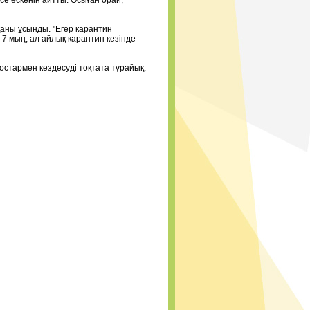
е өскенін айтты. Осыған орай,
аны ұсынды. "Егер карантин
 7 мың, ал айлық карантин кезінде —
стармен кездесуді тоқтата тұрайық.