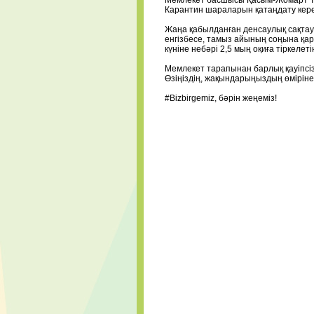
Мемлекет басшысы Қасым-Жомарт Тоқ
Карантин шараларын қатаңдату кере
Жаңа қабылданған денсаулық сақтау
енгізбесе, тамыз айының соңына қар
күніне небәрі 2,5 мың оқиға тіркелеті
⠀
Мемлекет тарапынан барлық қауіпсі
‌Өзіңіздің, жақындарыңыздың өмірін
⠀
#Bizbirgemiz
, бәрін жеңеміз!