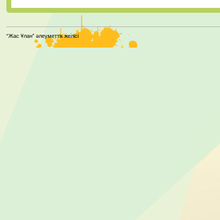
“Жас Ұлан” әлеуметтік желісі