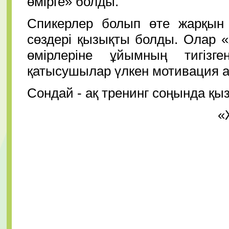
өмірге» болды.
Спикерлер болып өте жарқын 
сөздері қызықты болды. Олар 
өмірлеріне ұйымның тигізг
қатысушылар үлкен мотивация 
Сондай - ақ тренинг соңында қы
«