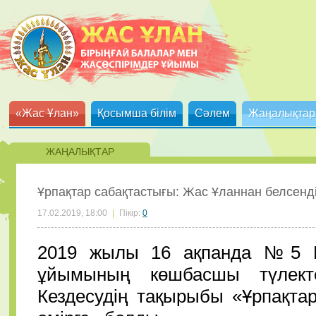
«Жас Ұлан»
Қосымша білім
Сәлем
Жаңалықтар
ЖАҢАЛЫҚТАР
Ұрпақтар сабақтастығы: Жас Ұланнан белсенді
17.02.2019, 18:00
|
Пікір:
0
2019 жылы 16 ақпанда №5 Б
ұйымының көшбасшы түлекте
Кездесудің тақырыбы «Ұрпақта