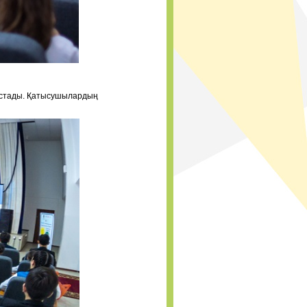
стады.
Қатысушылардың