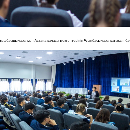
көшбасшылары мен Астана қаласы мектептерінің Ұланбасылары қатысып ба