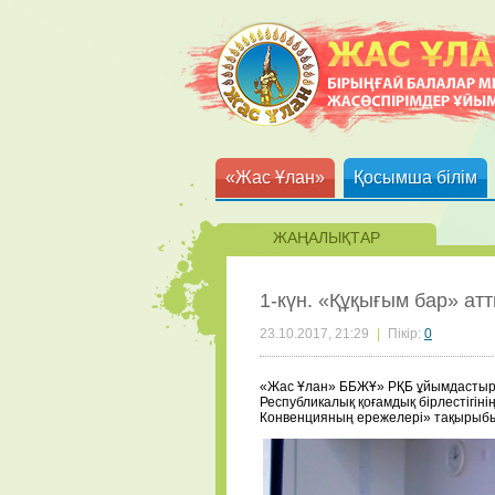
«Жас Ұлан»
Қосымша білім
ЖАҢАЛЫҚТАР
1-күн. «Құқығым бар» ат
23.10.2017, 21:29
|
Пікір:
0
«Жас Ұлан» ББЖҰ» РҚБ ұйымдасты
Республикалық қоғамдық бірлесті
Конвенцияның ережелері» тақырыбын