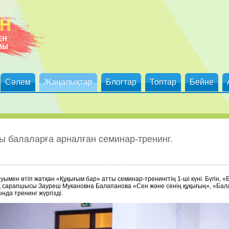
Сәлем
Жаңалықтар
Блогтар
Топтар
Бейне
ты балаларға арналған семинар-тренинг.
руымен өтіп жатқан «Құқығым бар» атты семинар-тренингтің 1-ші кү
гінің сарапшысы Зауреш Мукановна Балапанова «Сен және сенің құқығы
да тренинг жүргізді.