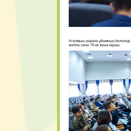
Аталмыш шараға ұйымның белсенді 
жалпы саны 70-ке жуық оқушы.