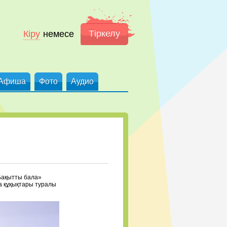
Тіркелу
Кіру
немесе
Афиша
Фото
Аудио
ні. Бүгін, «Бақытты бала»
ң», «Бала құқықтары туралы