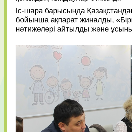
Іс-шара барысында Қазақстанда
бойынша ақпарат жиналды, «Бірг
нәтижелері айтылды және ұсын