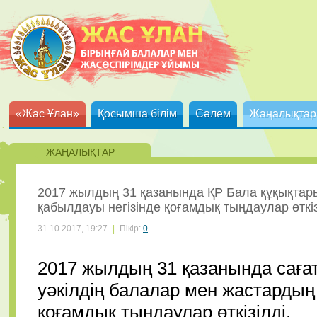
«Жас Ұлан»
Қосымша білім
Сәлем
Жаңалықтар
ЖАҢАЛЫҚТАР
2017 жылдың 31 қазанында ҚР Бала құқықтары
қабылдауы негізінде қоғамдық тыңдаулар өткіз
31.10.2017, 19:27
|
Пікір:
0
2017 жылдың 31 қазанында сағат
уәкілдің балалар мен жастардың
қоғамдық тыңдаулар өткізілді.