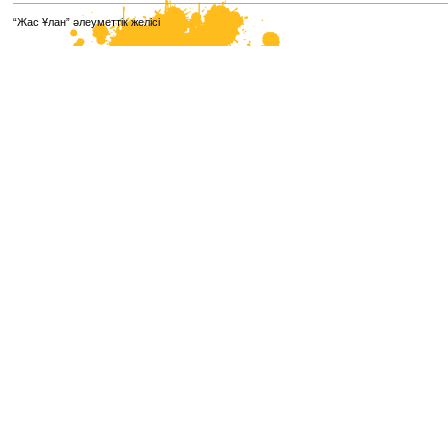
“Жас Ұлан” әлеуметтік желісі