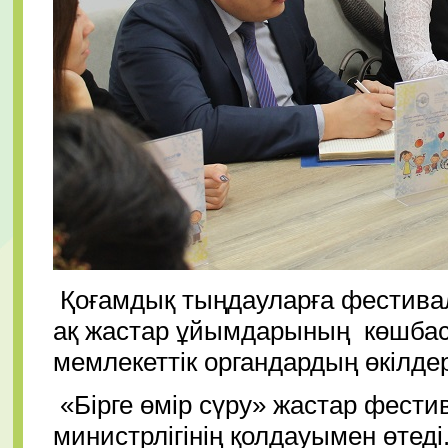
Қоғамдық тыңдауларға фестивал
ақ жастар ұйымдарының көшбас
мемлекеттік органдардың өкілде
«Бірге өмір сүру» жастар фестив
министрлігінің қолдауымен өтеді