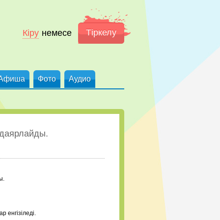
Тіркелу
Кіру
немесе
Афиша
Фото
Аудио
 даярлайды.
ы.
 енгізіледі.