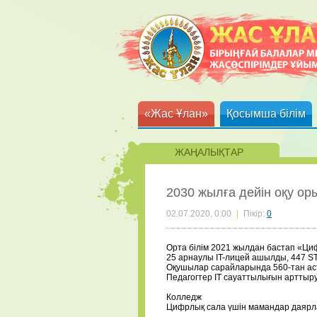
«Жас Ұлан»
Қосымша білім
ЖАҢАЛЫҚТАР
2030 жылға дейін оқу о
02.07.2020, 0:00
|
Пікір:
0
Орта білім
2021 жылдан бастап «Циф
25 арнаулы IT-лицей ашылды, 447 S
Оқушылар сарайларында 560-тан аст
Педагогтер IT сауаттылығын арттыру
⠀
Колледж
Цифрлық сала үшін мамандар даярла