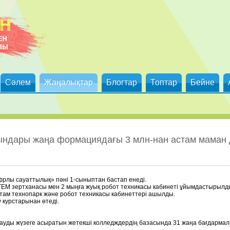
Сәлем
Жаңалықтар
Блогтар
Топтар
Бейне
рындары жаңа формациядағы 3 млн-нан астам маман
рлы сауаттылық» пәні 1-сыныптан бастап енеді.
TEM зертханасы мен 2 мыңға жуық робот техникасы кабинеті ұйымдастырылд
ам технопарк және робот техникасы кабинеттері ашылды.
 курстарынан өтеді.
уды жүзеге асыратын жетекші колледждердің базасында 31 жаңа бағдармалар