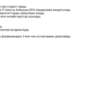
там студент оқиды.
нде ІТ бағыты бойынша 95% бағдарлама жаңартылды.
верситеттерде сабақ бере алады.
егін онлайн-курстар ұсынады.
р.
терлері қолданылуда.
а формациядағы 3 млн-нан астам маман даярлайды.