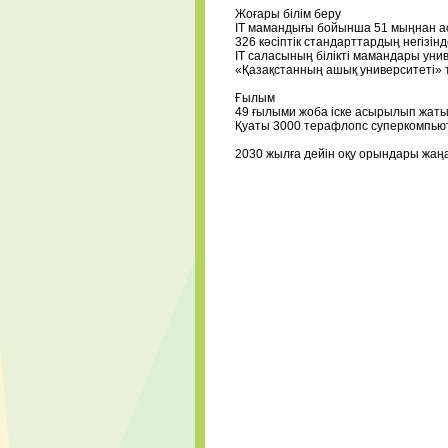
⠀
Жоғары білім беру
IT мамандығы бойынша 51 мыңнан ас
326 кәсіптік стандарттардың негізі
ІТ саласының білікті мамандары уни
«Қазақстанның ашық университеті» т
⠀
Ғылым
49 ғылыми жоба іске асырылып жаты
Қуаты 3000 терафлопс суперкомпью
⠀
2030 жылға дейін оқу орындары жаң