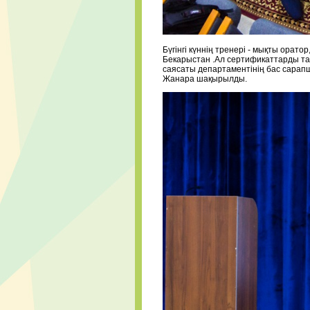
Бүгінгі күннің тренері - мықты о
Бекарыстан
.Ал сертификаттарды т
саясаты департаментінің бас са
Жанара шақырылды.