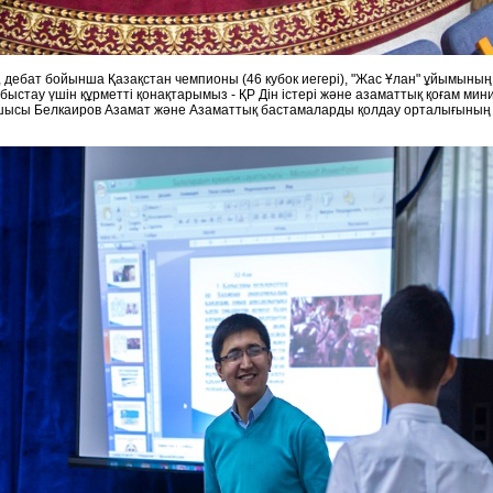
ратор, дебат бойынша Қазақстан чемпионы (46 кубок иегері), "Жас Ұлан
абыстау үшін құрметті қонақтарымыз - ҚР Дін істері жəне азаматтық қ
рапшысы Белкаиров Азамат жəне Азаматтық бастамаларды қолдау ортал