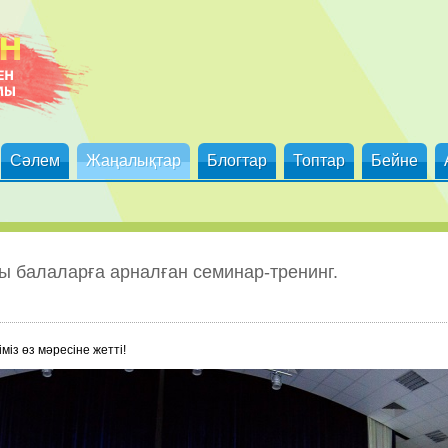
Сәлем
Жаңалықтар
Блогтар
Топтар
Бейне
ты балаларға арналған семинар-тренинг.
міз өз мəресіне жетті!