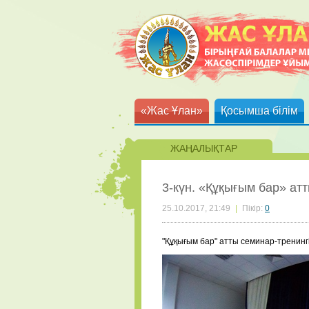
«Жас Ұлан»
Қосымша білім
ЖАҢАЛЫҚТАР
3-күн. «Құқығым бар» ат
25.10.2017, 21:49
|
Пікір:
0
"Құқығым бар" атты семинар-тренингі