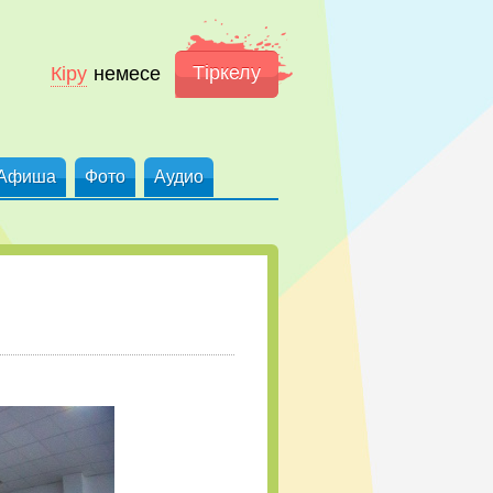
Тіркелу
Кіру
немесе
Афиша
Фото
Аудио