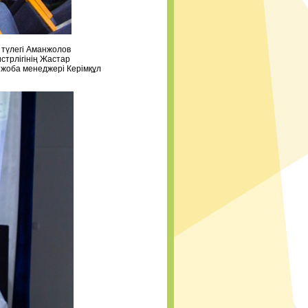
" ұйымының түлегі Аманжолов
оғам министрлігінің Жастар
ығының жоба менеджері Керімқұл