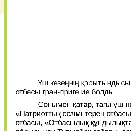
Үш кезеңнің қорытындысы б
отбасы гран-приге ие болды.
Сонымен қатар, тағы үш ном
«Патриоттық сезімі терең отба
отбасы, «Отбасылық құндылықт