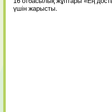
16 отбасылық жұптары «Ең досты
үшін жарысты.