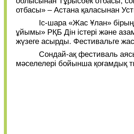
облысынан Тұрысбек отбасы, со
отбасы» – Астана қаласынан Уст
Іс-шара «Жас Ұлан» бірыңғай
ұйымы» РҚБ Дін істері және аза
жүзеге асырды. Фестивальге жас
Сондай-ақ фестиваль аясынд
мәселелері бойынша қоғамдық т