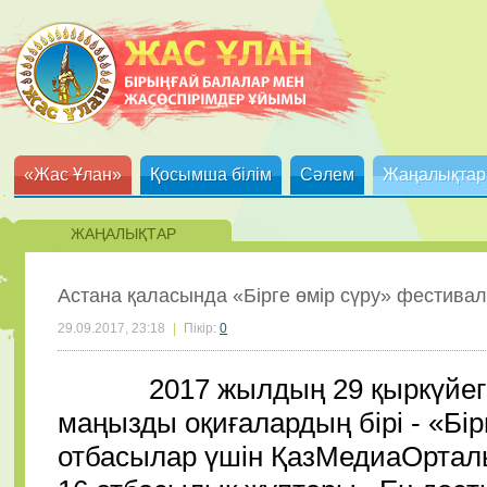
«Жас Ұлан»
Қосымша білім
Сәлем
Жаңалықтар
ЖАҢАЛЫҚТАР
Астана қаласында «Бірге өмір сүру» фестивалі
29.09.2017, 23:18
|
Пікір:
0
2017 жылдың 29 қыркүйегінд
маңызды оқиғалардың бірі - «Бір
отбасылар үшін ҚазМедиаОрталы