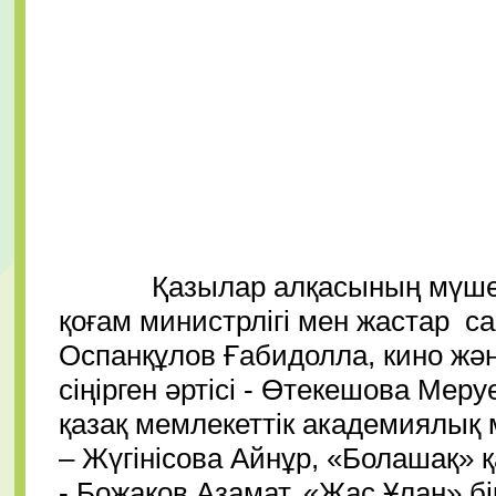
Қазылар алқасының мүшелері:
қоғам министрлігі мен жастар с
Оспанқұлов Ғабидолла, кино жән
сіңірген әртісі - Өтекешова Ме
қазақ мемлекеттік академиялық
– Жүгінісова Айнұр, «Болашақ»
- Божаков Азамат, «Жас Ұлан» б