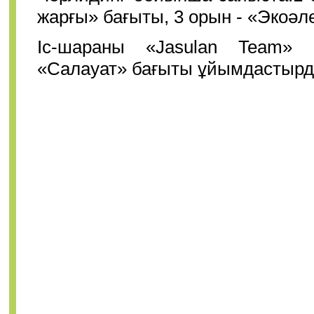
жарғы
»
бағыты, 3 орын -
«
Экоәл
Іс-шараны
«
Jasulan Team
»
Р
«
Салауат
»
бағыты ұйымдастырд