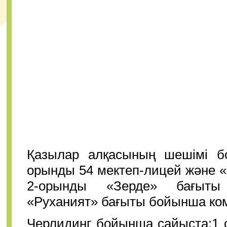
Қазылар алқасының ше
шімі б
орынды 54 мектеп-лицей және 
2-орынды
«
Зерде
»
бағыт
«
Руханият
»
бағыты бойынша ком
Черлидинг бойынша сайыста:1 