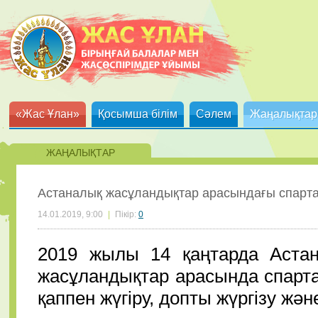
«Жас Ұлан»
Қосымша білім
Сәлем
Жаңалықтар
ЖАҢАЛЫҚТАР
Астаналық жасұландықтар арасындағы cпарта
14.01.2019, 9:00
|
Пікір:
0
2019 жылы 14 қаңтарда Аста
жасұландықтар арасында спартак
қаппен жүгіру, допты жүргізу жә