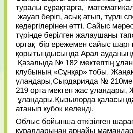
туралы сұрақтарға, математикал
жауап беріп, асық атып, түрлі 
кедергілерінен өтті. Сайыс мәре
түрінде берілген жалаушаны т
ортақ бір ережемен сайыс шар
қорытындысында Арал ауданынд
Қазалыда № 182 мектептің ұла
клубының «Сұңқар» тобы, Жаңақ
ұландары,Сырдарияда № 210мек
219 орта мектеп жас ұландары,
ұландары,Қызылорда қаласында
атанып кубок иеленді.
Облыс бойынша өткізілген шара
құралдарынан арнайы мамандар