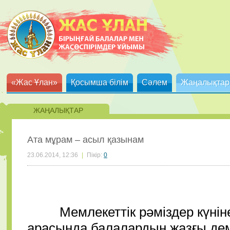
«Жас Ұлан»
Қосымша білім
Сәлем
Жаңалықтар
ЖАҢАЛЫҚТАР
Ата мұрам – асыл қазынам
23.06.2014, 12:36
|
Пікір:
0
Мемлекеттік рәміздер күніне
арасында балалардың жазғы де