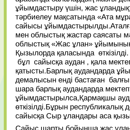
ұйымдастыру үшін, жас ұландық
тәрбиелеу мақсатында «Ата мұр
сайысы ұйымдастырылды.Аталғ
мен облыстық жастар саясаты 
облыстық «Жас ұлан» ұйымыны
Қызылорда қаласында өткізілді
бұл сайысқа аудан , қала мекте
қатысты.Барлық аудандарда ұй
демалысын енді бастаған балғы
шара барлық аудандарда мектеп
ұйымдастырылса,Қармақшы ауд
өткізілді.Бұрын республикалық
сайысқа Сыр ұландары аса қыз
Сайыс шарты бойынша жас ұланд