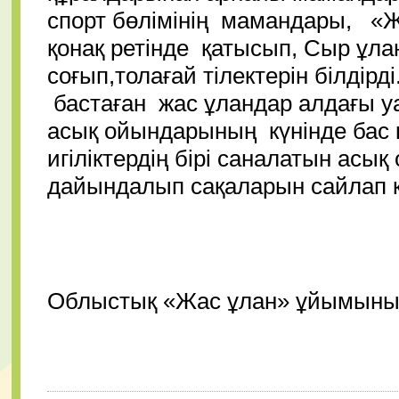
спорт бөлімінің мамандары, «Ж
қонақ ретінде қатысып, Сыр ұлан
соғып,толағай тілектерін білдір
бастаған жас ұландар алдағы 
асық ойындарының күнінде бас 
игіліктердің бірі саналатын ас
дайындалып сақаларын сайлап қ
Облыстық «Жас ұлан» ұйымыны