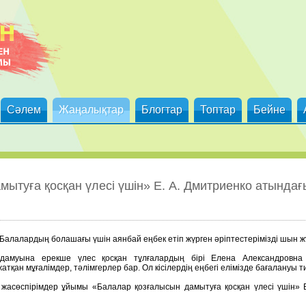
Сәлем
Жаңалықтар
Блогтар
Топтар
Бейне
ытуға қосқан үлесі үшін» Е. А. Дмитриенко атында
Балалардың болашағы үшін аянбай еңбек етіп жүрген әріптестерімізді шын ж
 дамуына ерекше үлес қосқан тұлғалардың бірі Елена Александровна 
тқан мұғалімдер, тәлімгерлер бар. Ол кісілердің еңбегі елімізде бағалануы ти
жасөспірімдер ұйымы «Балалар қозғалысын дамытуға қосқан үлесі үшін» 