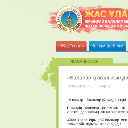
«Жас Ұлан»
Қосымша білім
ЖАҢАЛЫҚТАР
«Балалар қозғалысын дам
19.05.2020, 0:05
|
Пікір:
0
19 мамыр – Балалар ұйымдары күні. 
⠀
Еліміздің балалар қозғалысының
Александровнаның ізін жалғап келе жа
⠀
«Жас Ұлан» бірыңғай балалар мен 
табыстайтындығын жариялайды.