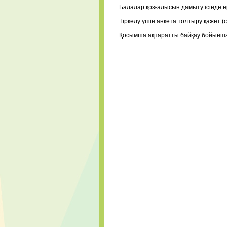
⠀
Балалар қозғалысын дамыту ісінде 
⠀
Тіркелу үшін анкета толтыру қажет (с
⠀
Қосымша ақпаратты байқау бойынш