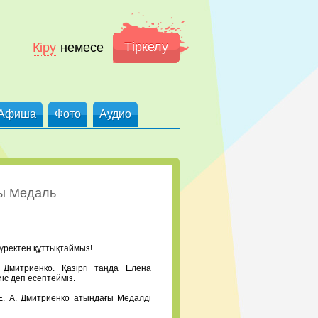
Тіркелу
Кіру
немесе
Афиша
Фото
Аудио
ғы Медаль
үректен құттықтаймыз!
Дмитриенко. Қазіргі таңда Елена
іс деп есептейміз.
Е. А. Дмитриенко атындағы Медалді