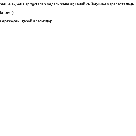
ерекше еңбегі бар тұлғалар медаль және ақшалай сыйақымен марапатталады.
ілтеме )
а ережеден қарай аласыздар.