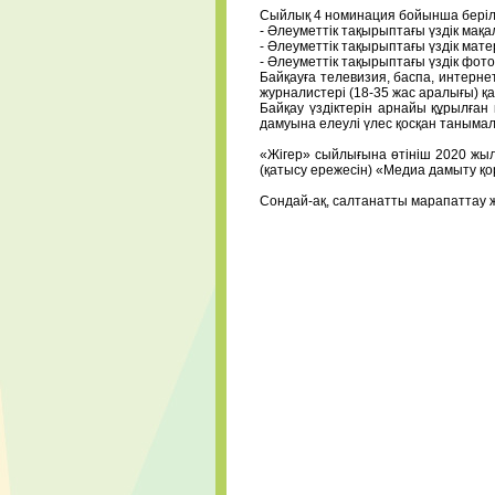
⠀
Сыйлық 4 номинация бойынша берілед
- Әлеуметтік тақырыптағы үздік мақа
- Әлеуметтік тақырыптағы үздік матер
- Әлеуметтік тақырыптағы үздік фото
Байқауға телевизия, баспа, интерне
журналистері (18-35 жас аралығы) қ
Байқау үздіктерін арнайы құрылға
дамуына елеулі үлес қосқан танымал
⠀
«Жігер» сыйлығына өтініш 2020 ж
(қатысу ережесін) «Медиа дамыту қо
⠀
Сондай-ақ, салтанатты марапаттау 