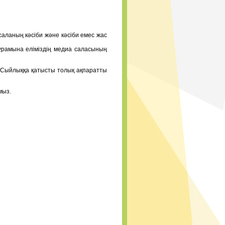
саланың кәсіби және кәсіби емес жас
ұрамына еліміздің медиа саласының
Сыйлыққа қатысты толық ақпаратты
мыз.