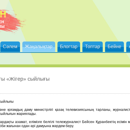
Сәлем
Жаңалықтар
Блогтар
Топтар
Бейне
ғы «Жігер» сыйлығы
 сыйлығы
әне қоғамдық даму министрлігі қазақ телевизиясының тарланы, журналис
 сыйлығын жариялады.
рдақты азамат, елімізге белгілі тележурналист Бейсен Құранбектің есімін м
сіби жағынан одан әрі дамуына жәрдем беру.