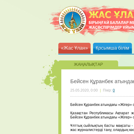
«Жас Ұлан»
Қосымша білім
ЖАҢАЛЫҚТАР
Бейсен Құранбек атында
25.05.2020, 0:00
|
Пікір:
0
Бейсен Құранбек атындағы «Жігер»
⠀
Қазақстан Республикасы Ақпарат ж
Бейсен Құранбек атындағы «Жігер»
⠀
Ұлттық сыйлықтың басты мақсаты - а
жас журналистерді тану, олардың кә