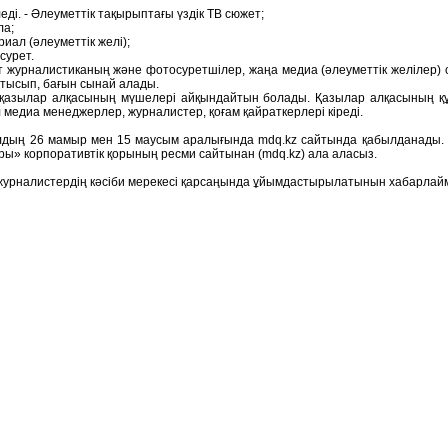
і. - Әлеуметтік тақырыптағы үздік ТВ сюжет;
ла;
иал (әлеуметтік желі);
сурет.
т журналистиканың және фотосуретшілер, жаңа медиа (әлеуметтік желілер) 
атысып, бағын сынай алады.
н қазылар алқасының мүшелері айқындайтын болады. Қазылар алқасының қ
 медиа менеджерлер, журналистер, қоғам қайраткерлері кіреді.
ылдың 26 мамыр мен 15 маусым аралығында
mdq.kz
сайтында қабылданады. 
ры» корпоративтік қорының ресми сайтынан (
mdq.kz
) ала аласыз.
журналистердің кәсіби мерекесі қарсаңында ұйымдастырылатынын хабарлай