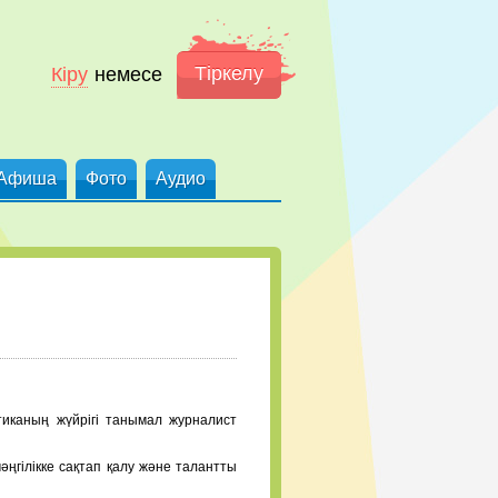
Тіркелу
Кіру
немесе
Афиша
Фото
Аудио
тиканың жүйрігі танымал журналист
әңгілікке сақтап қалу және талантты