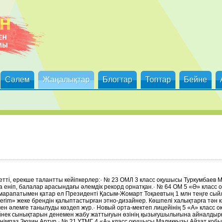
Сәлем
Жаңалықтар
Блогтар
Топтар
Бейне
етті, ерекше талантты кейіпкерлер:· № 23 ОМЛ 3 класс оқушысы Туркумбаев 
а еніп, балалар арасындағы әлемдік рекорд орнатқан.· № 64 ОМ 5 «Ә» класс
арапатымен қатар ел Президенті Қасым-Жомарт Тоқаевтың 1 млн теңге сыйл
-Kerim» жеке брендін қалыптастырған этно-дизайнер. Көшпелі халықтарға тән к
мен әлемге танылуды көздеп жүр.· Новый орта-мектеп лицейінің 5 «А» класс
әйнек сынықтарын денемен жабу жаттығуын өзінің қызығушылығына айналдырғ
мпаз Зюзин Артур.· № 21 ҮТМГ 4 «А» класс оқушысы Маликқызы Айзат қобызд