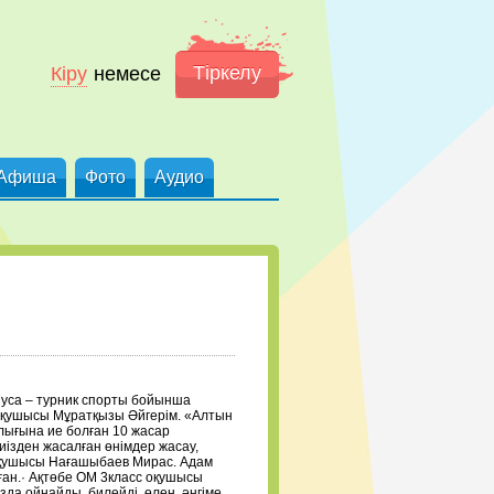
Тіркелу
Кіру
немесе
Афиша
Фото
Аудио
Муса – турник спорты бойынша
 оқушысы Мұратқызы Әйгерім. «Алтын
ығына ие болған 10 жасар
иізден жасалған өнімдер жасау,
 оқушысы Нағашыбаев Мирас. Адам
ан.· Ақтөбе ОМ 3класс оқушысы
а ойнайды, билейді, өлең, әңгіме