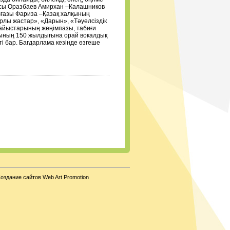
ысы Оразбаев Амирхан –Калашников
лғазы Фариза –Қазақ халқының
рлы жастар», «Дарын», «Тәуелсіздік
сайыстарының жеңімпазы, табиғи
сының 150 жылдығына орай вокалдық
і бар. Бағдарлама кезінде өзгеше
оздание сайтов Web Art Promotion