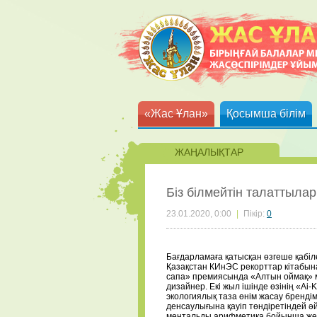
«Жас Ұлан»
Қосымша білім
ЖАҢАЛЫҚТАР
Біз білмейтін талаттылар
23.01.2020, 0:00
|
Пікір:
0
Бағдарламаға қатысқан өзгеше қабіл
Қазақстан КИнЭС рекорттар кітабын
сапа» премиясында «Алтын оймақ» м
дизайнер. Екі жыл ішінде өзінің «Ai
экологиялық таза өнім жасау бренді
денсаулығына қауіп төндіретіндей 
ментальды арифметика бойынша жеңі