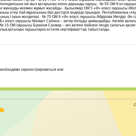
клопедиясына екі жыл қатарынан енген дарынды оқушы.· № 55 ОМ 9 кл.оқуш
е жинауды көзімен жұмып жасайды.· Қызылжар ОМ 5 «Ә» класс оқушысы Әбі
қтаныш етер бай мұрасының бірі дәстүрлі әндерді орындап, Республикалық «Нұ
ының І орын жүлдегері.· № 70 ОМ 6 «Ә» класс оқушысы Әбдірова Мөлдір. Ән 
Б» класс оқушысы Махмут Сабина – актер болуды армандайды, Ақтөбе қала
· № 15 ОМ оқушысы Буканов Санжар – кез келген бейнені лезде салатын қасиет
арлық қатысқан оқушыларға естелік сертификаттар табысталды.
необходимо зарегистрироваться или
С