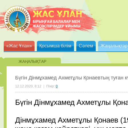
«Жас Ұлан»
Қосымша білім
Сәлем
Жаңалықтар
ЖАҢАЛЫҚТАР
Бүгін Дінмұхамед Ахметұлы Қонаевтың туған кү
12.12.2020, 8:12
|
Пікір:
0
Бүгін Дінмұхамед Ахметұлы Қонае
⠀
Дінмұхамед Ахметұлы Қонаев (1