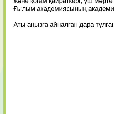
және қоғам қайраткері, үш мәрте
Ғылым академиясының академиг
⠀
Аты аңызға айналған дара тұлға