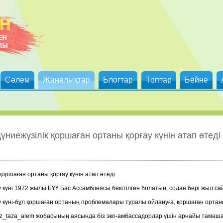
Сәлем
Жаңалықтар
Блогтар
Топтар
Бейне
ниежүзілік қоршаған ортаны қорғау күнін атап өтеді
қоршаған ортаны қорғау күнін атап өтеді.
 күні 1972 жылы БҰҰ Бас Ассамблеясы бекітілген болатын, содан бері жыл са
у күні-бұл қоршаған ортаның проблемалары туралы ойлануға, қоршаған ортаны
z_taza_alem
жобасының аясында біз эко-амбассадорлар үшін арнайы тамаш