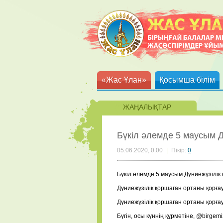
«Жас Ұлан»
Қосымша білім
ЖАҢАЛЫҚТАР
Бүкіл әлемде 5 маусым Дү
05.06.2020, 0:00
|
Пікір:
0
Бүкіл әлемде 5 маусым Дүниежүзілік 
⠀
Дүниежүзілік қоршаған ортаны қорғау
⠀
Дүниежүзілік қоршаған ортаны қорға
⠀
Бүгін, осы күннің құрметіне,
@birgemi