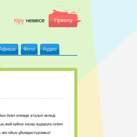
Тіркелу
Кіру
немесе
Афиша
Фото
Аудио
йын бүкіл әлемде аталып келеді.
ң жай-күйіне назар аударуға себеп.
а эко-ойын ұйымдастырамыз!