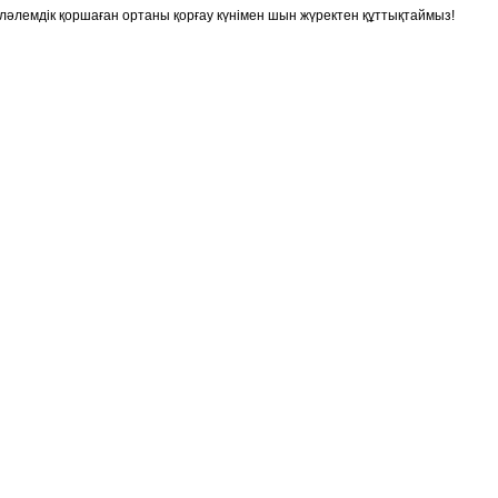
ләлемдік қоршаған ортаны қорғау күнімен шын жүректен құттықтаймыз!