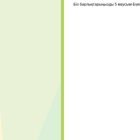
⠀
Біз барлықтарыңызды 5 маусым-Бүкі