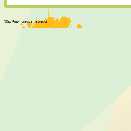
“Жас Ұлан” әлеуметтік желісі