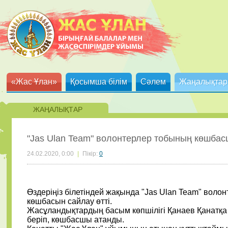
«Жас Ұлан»
Қосымша білім
Сәлем
Жаңалықтар
ЖАҢАЛЫҚТАР
"Jas Ulan Team" волонтерлер тобының көшбас
24.02.2020, 0:00
|
Пікір:
0
Өздеріңіз білетіндей жақында "Jas Ulan Team" воло
көшбасын сайлау өтті.
Жасұландықтардың басым көпшілігі Қанаев Қанатқ
беріп, көшбасшы атанды.