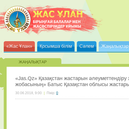
«Жас Ұлан»
Қосымша білім
Сәлем
Жаңалықтар
ЖАҢАЛЫҚТАР
«Jas.Qz» Қазақстан жастарын әлеуметтендір
жобасының» Батыс Қазақстан облысы жастары а
30.06.2018, 9:00
|
Пікір:
0