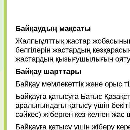
Байқаудың мақсаты
Жалпыұлттық жастар жобасының 
белгілерін жастардың көзқарас
жастардың қызығушылығын ояту
Байқау шарттары
Байқау мемлекеттік және орыс тіл
Байқауға қатысуға Батыс Қазақс
аралығындағы қатысу үшін бекітіл
сәйкес) жіберген кез-келген жа
Байқауға қатысу үшін жіберу кер