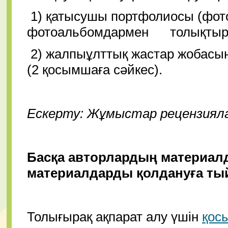
1) қатысушы портфолиосы (фот
фотоальбомдармен
толықтыру
2) жалпыұлттық жастар жобасы
(2 қосымшаға сәйкес).
Ескерту: Жұмыстар рецензияла
Басқа авторлардың материал
материалдарды қолдануға т
Толығырақ ақпарат алу үшін
қос