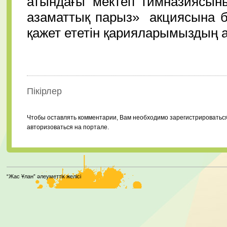
атындағы мектеп гимназиясын
азаматтық парыз» акциясына б
қажет ететін қарияларымыздың а
Пікірлер
Чтобы оставлять комментарии, Вам необходимо зарегистрироватьс
авторизоваться на портале.
“Жас Ұлан” әлеуметтік желісі