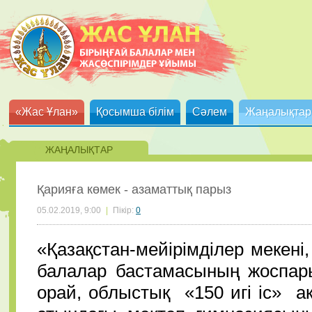
«Жас Ұлан»
Қосымша білім
Сәлем
Жаңалықтар
ЖАҢАЛЫҚТАР
Қарияға көмек - азаматтық парыз
05.02.2019, 9:00
|
Пікір:
0
«Қазақстан-мейірімділер мекені
балалар бастамасының жоспары
орай, облыстық «150 игі іс