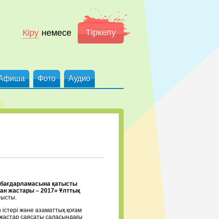
Тіркелу
Кіру
немесе
Афиша
Фото
Аудио
і бағдарламасына қатысты
ан жастары – 2017» Ұлттық
тысты.
 істері және азаматтық қоғам
 жастар саясаты саласындағы