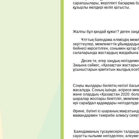
сарапшылары, жергілікті басқарма 
құзырлы өкілдері келіп қатысты.
Жалпы бұл қандай құжат? деген заңды
Ұлттық баяндама еліміздің мемлеке
зерттеулер, мемлекеттік ұйымдардың
бейнесі көрсетілген, сонымен қатар 
салаларында жастардың жағдайына т
Десек те, егер заңдық негіздемесі
Заңына сәйкес, «Қазақстан жастары
ұсыныстарын қамтитын жылдық есебі
Соңғы жылдары биліктің негізгі бас
жасалуда. Соның ішінде, әсіресе ме
және олардың «Қазақстан 2020: бол
шаралар жоспары бекітіліп, мемлекет
әрі сарабдал қадамдары негізделуде
Әрине, бүгінгі іс-шараның мақсатын
мамандармен тәжірибе алмасу сияқт
Баяндаманың тұсаукесерін талдаудан
сауатты ғылыми негізделген, әлеуме