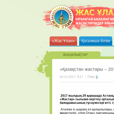
«Жас Ұлан»
Қосымша білім
ЖАҢАЛЫҚТАР
«Қазақстан жастары – 20
04.12.2017, 9:27
|
Пікір:
0
2017 жылдың 29 қарашада Астанад
«Жастар» ғылыми-зерттеу орталығы
баяндамасының тұсаукесері өтті.
І
Аталған іс-шараға ел қалаулылары, 
министрлігі, «Нұр Отан» партиясын