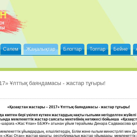
Сәлем
Жаңалықтар
Блогтар
Топтар
Бейне
17» Ұлттық баяндамасы - жастар тұғыры!
«Қазақстан жастары – 2017» Ұлттық баяндамасы - жастар тұғыры!
а көптен бері үкілеп күткен жастардың нақты ғылыми негізделген жүйел
нда мемлекеттік жастар саясаты мектебінің нәтижесі бойынша «Қазақст
с-шараға «Жас Ұлан» ББЖҰ» атынан ұйым төрайымы Динара Садвакасова қа
мемлекеттік ұйымдардың, елшіліктердің, Білім және ғылым министрлігі мен Дін
ың «Жас Отан» жастар қанаты, республикалық жастар ұйымдары, мемлекеттік