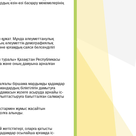
дың өзін-өзі басқару мекемелерінің
 құжат. Мұнда әлеуметтанулық
рдың әлеуметтік-демографиялық
әне қоғамдық-саяси белсенділігі
ы туралы» Қазақстан Республикасы
ға және оның дамуына арналған
айналғалы біршама мардымды қадамдар
андардың біліктілігін дамытуға
мдамасын жүзеге асыруда арнайы іс-
 қалыптастыруға бағытталған салмақты
жастармен жұмыс жасайтын
қолға алынды.
 жетістіктері, оларға қатысты
қадамдар осылайша қоғамда іс-