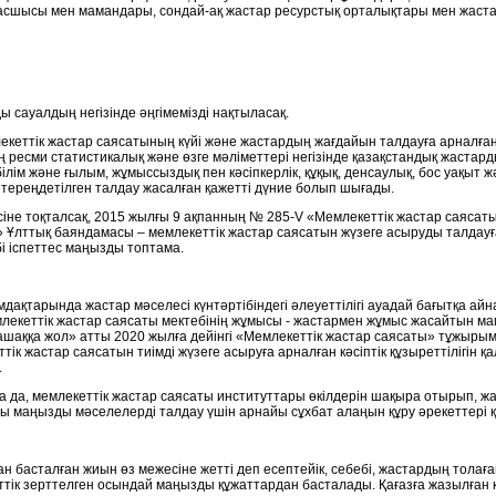
басшысы мен мамандары, сондай-ақ жастар ресурстық орталықтары мен жастар
 сауалдың негізінде әңгімемізді нақтыласақ.
ттік жастар саясатының күйі және жастардың жағдайын талдауға арналған
 ресми статистикалық және өзге мәліметтері негізінде қазақстандық жаста
білім және ғылым, жұмыссыздық пен кәсіпкерлік, құқық, денсаулық, бос уақыт ж
ереңдетілген талдау жасалған қажетті дүние болып шығады.
не тоқталсақ, 2015 жылғы 9 ақпанның № 285-V «Мемлекеттік жастар саясат
» Ұлттық баяндамасы – мемлекеттік жастар саясатын жүзеге асыруды талдау
 іспеттес маңызды топтама.
ымдақтарында жастар мәселесі күнтәртібіндегі әлеуеттілігі ауадай бағытқа 
млекеттік жастар саясаты мектебінің жұмысы - жастармен жұмыс жасайтын мам
ашаққа жол» атты 2020 жылға дейінгі «Мемлекеттік жастар саясаты» тұжыры
тік жастар саясатын тиімді жүзеге асыруға арналған кәсіптік құзыреттілігін
.
да да, мемлекеттік жастар саясаты институттары өкілдерін шақыра отырып, 
ы маңызды мәселелерді талдау үшін арнайы сұхбат алаңын құру әрекеттері 
 басталған жиын өз межесіне жетті деп есептейік, себебі, жастардың толағай
ттік зерттелген осындай маңызды құжаттардан басталады. Қағазға жазылған 