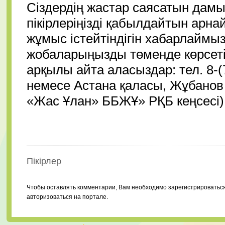
Сіздердің жастар саясатын да
пікірлеріңізді қабылдайтын арна
жұмыс істейтіндігін хабарлаймы
жобаларыңызды төменде көрсеті
арқылы айта аласыздар: тел. 8-(
немесе Астана қаласы, Жұбанов 
«Жас Ұлан» ББЖҰ» РҚБ кеңсесі)
Пікірлер
Чтобы оставлять комментарии, Вам необходимо зарегистрироватьс
авторизоваться на портале.