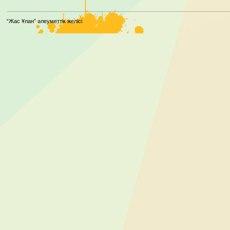
“Жас Ұлан” әлеуметтік желісі