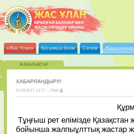
«Жас Ұлан»
Қосымша білім
Сәлем
Жаңалықтар
ЖАҢАЛЫҚТАР
ХАБАРЛАНДЫРУ!
27.09.2017, 21:17
|
Пікір:
0
Құрм
Тұңғыш рет елімізде Қазақстан
бойынша жалпыұлттық жастар ж