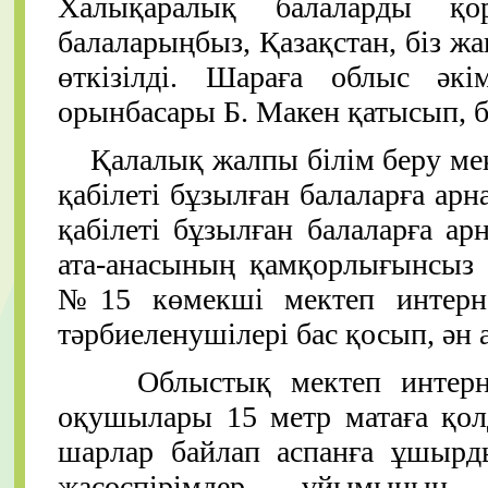
Халықаралық балаларды қо
балаларыңбыз, Қазақстан, біз жа
өткізілді. Шараға облыс әк
орынбасары Б. Макен қатысып, б
Қалалық жалпы білім беру меке
қабілеті бұзылған балаларға ар
қабілеті бұзылған балаларға а
ата-анасының қамқорлығынсыз 
№15 көмекші мектеп интерна
тәрбиеленушілері бас қосып, ән 
Облыстық мектеп интернаты
оқушылары 15 метр матаға қол
шарлар байлап аспанға ұшырд
жасөспірімдер ұйымының