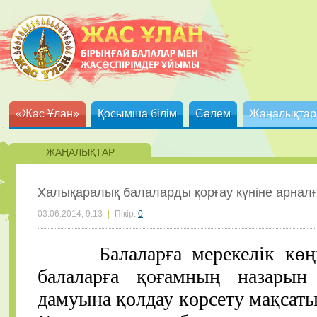
«Жас Ұлан»
Қосымша білім
Сәлем
Жаңалықтар
ЖАҢАЛЫҚТАР
Халықаралық балаларды қорғау күніне арналға
03.06.2014, 9:13
|
Пікір:
0
Балаларға мерекелік көңіл-к
балаларға
қоғамның назарын
дамуына қолдау көрсету мақсат