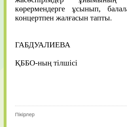
көрермендерге ұсынып, бала
концертпен жалғасын тапты.
Жа
ГАБДУАЛИЕВА
Облысты
ҚББО-ның тілшісі
Пікірлер